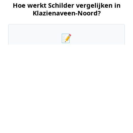
Hoe werkt Schilder vergelijken in
Klazienaveen-Noord?
📝
1. Plaats uw aanvraag
Vul uw wensen in en beschrijf kort welk
schilderwerk u wilt laten uitvoeren. Dit is 100%
gratis en vrijblijvend.
🤝
2. Ontvang offertes
Kom in contact met maximaal 3 erkende en
gecontroleerde schilders uit regio Klazienaveen-