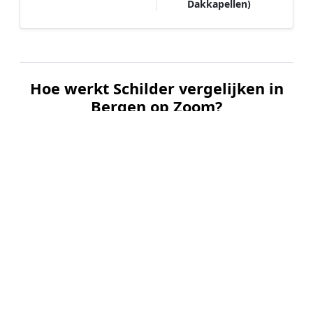
Dakkapellen)
Hoe werkt Schilder vergelijken in
Bergen op Zoom?
📝
1. Plaats uw aanvraag
Vul uw wensen in en beschrijf kort welk
schilderwerk u wilt laten uitvoeren. Dit is 100%
gratis en vrijblijvend.