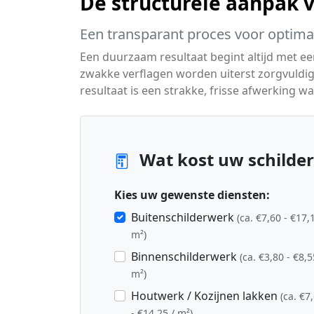
De structurele aanpak 
Een transparant proces voor optimaa
Een duurzaam resultaat begint altijd met e
zwakke verflagen worden uiterst zorgvuldig 
resultaat is een strakke, frisse afwerking w
Wat kost uw schilder
Kies uw gewenste diensten:
Buitenschilderwerk
(ca. €7,60 - €17,
m²)
Binnenschilderwerk
(ca. €3,80 - €8,5
m²)
Houtwerk / Kozijnen lakken
(ca. €7
- €14,25 / m²)