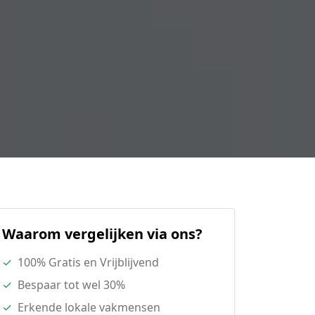
Waarom vergelijken via ons?
✓
100% Gratis en Vrijblijvend
✓
Bespaar tot wel 30%
✓
Erkende lokale vakmensen