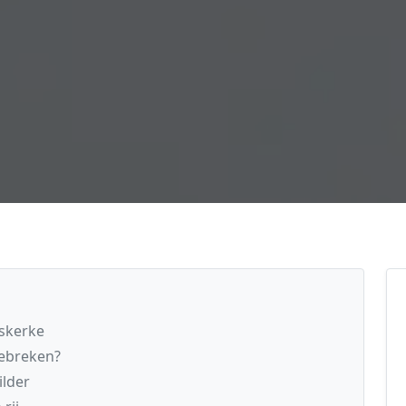
oskerke
gebreken?
ilder