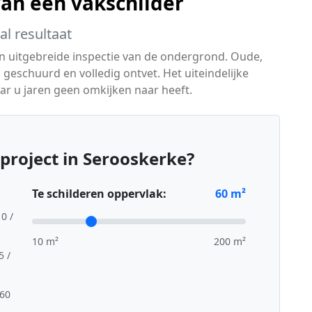
van een vakschilder
l resultaat
en uitgebreide inspectie van de ondergrond. Oude,
geschuurd en volledig ontvet. Het uiteindelijke
aar u jaren geen omkijken naar heeft.
project in Serooskerke?
Te schilderen oppervlak:
60
m²
10 /
10 m²
200 m²
5 /
,60