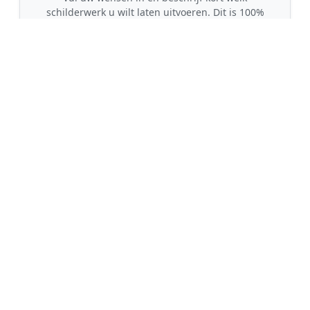
schilderwerk u wilt laten uitvoeren. Dit is 100%
gratis en vrijblijvend.
🤝
2. Ontvang offertes
Kom in contact met maximaal 3 erkende en
gecontroleerde schilders uit regio Beringe.
💰
3. Vergelijk & Bespaar
Vergelijk de prijzen en garanties, kies de beste
vakman en bespaar direct tot wel 30% op de