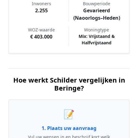
Inwoners
Bouwperiode
2.255
Gevarieerd
(Naoorlogs–Heden)
WOZ-waarde
Woningtype
€ 403.000
Mix: Vrijstaand &
Halfvrijstaand
Hoe werkt Schilder vergelijken in
Beringe?
📝
1. Plaats uw aanvraag
Vul uw wensen in en beschrijf kort welk