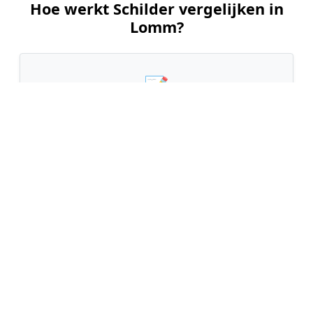
Hoe werkt Schilder vergelijken in
Lomm?
📝
1. Plaats uw aanvraag
Vul uw wensen in en beschrijf kort welk
schilderwerk u wilt laten uitvoeren. Dit is 100%
gratis en vrijblijvend.
🤝
2. Ontvang offertes
Kom in contact met maximaal 3 erkende en
gecontroleerde schilders uit regio Lomm.