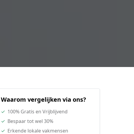
Waarom vergelijken via ons?
✓
100% Gratis en Vrijblijvend
✓
Bespaar tot wel 30%
✓
Erkende lokale vakmensen