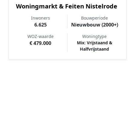
Woningmarkt & Feiten Nistelrode
Inwoners
Bouwperiode
6.625
Nieuwbouw (2000+)
WOZ-waarde
Woningtype
€ 479.000
Mix: Vrijstaand &
Halfvrijstaand
Hoe werkt Schilder vergelijken in
Nistelrode?
📝
1. Plaats uw aanvraag