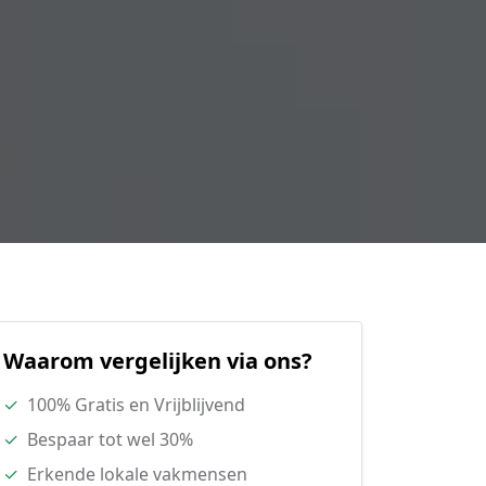
Waarom vergelijken via ons?
✓
100% Gratis en Vrijblijvend
✓
Bespaar tot wel 30%
✓
Erkende lokale vakmensen