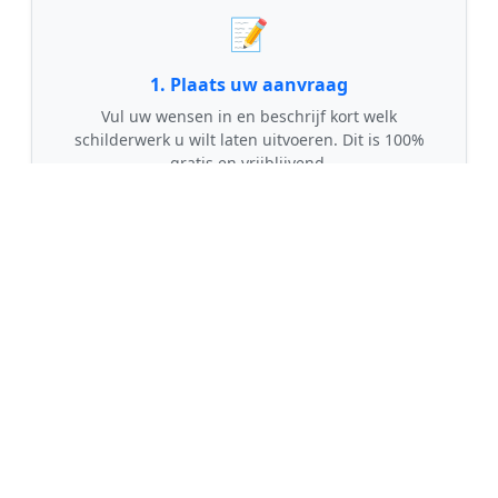
📝
1. Plaats uw aanvraag
Vul uw wensen in en beschrijf kort welk
schilderwerk u wilt laten uitvoeren. Dit is 100%
gratis en vrijblijvend.
🤝
2. Ontvang offertes
Kom in contact met maximaal 3 erkende en
gecontroleerde schilders uit regio Spierdijk.