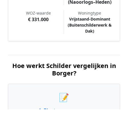
(Naoorlogs–Heden)
WOZ-waarde
Woningtype
€ 331.000
Vrijstaand-Dominant
(Buitenschilderwerk &
Dak)
Hoe werkt Schilder vergelijken in
Borger?
📝
1. Plaats uw aanvraag
Vul uw wensen in en beschrijf kort welk
schilderwerk u wilt laten uitvoeren. Dit is 100%