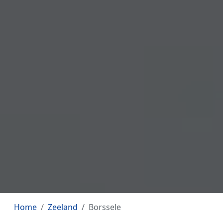
Home
Zeeland
Borssele