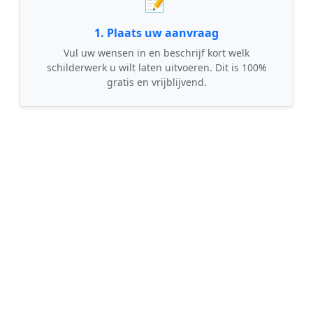
📝
1. Plaats uw aanvraag
Vul uw wensen in en beschrijf kort welk
schilderwerk u wilt laten uitvoeren. Dit is 100%
gratis en vrijblijvend.
🤝
2. Ontvang offertes
Kom in contact met maximaal 3 erkende en
gecontroleerde schilders uit regio Borssele.
💰