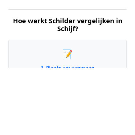
Hoe werkt Schilder vergelijken in
Schijf?
📝
1. Plaats uw aanvraag
Vul uw wensen in en beschrijf kort welk
schilderwerk u wilt laten uitvoeren. Dit is 100%
gratis en vrijblijvend.
🤝
2. Ontvang offertes