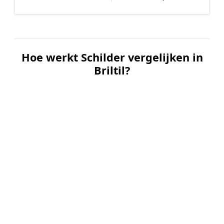
Hoe werkt Schilder vergelijken in
Briltil?
📝
1. Plaats uw aanvraag
Vul uw wensen in en beschrijf kort welk
schilderwerk u wilt laten uitvoeren. Dit is 100%
gratis en vrijblijvend.
🤝