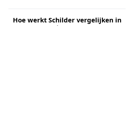
Hoe werkt Schilder vergelijken in
Buitenpost?
📝
1. Plaats uw aanvraag
Vul uw wensen in en beschrijf kort welk
schilderwerk u wilt laten uitvoeren. Dit is 100%
gratis en vrijblijvend.
🤝
2. Ontvang offertes