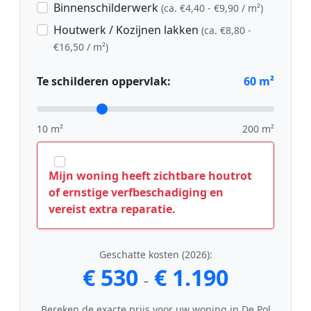
Binnenschilderwerk
(ca. €4,40 - €9,90 / m²)
Houtwerk / Kozijnen lakken
(ca. €8,80 -
€16,50 / m²)
Te schilderen oppervlak:
60
m²
10 m²
200 m²
Mijn woning heeft zichtbare houtrot
of ernstige verfbeschadiging en
vereist extra reparatie.
Geschatte kosten (2026):
€ 530
€ 1.190
-
Bereken de exacte prijs voor uw woning in De Pol