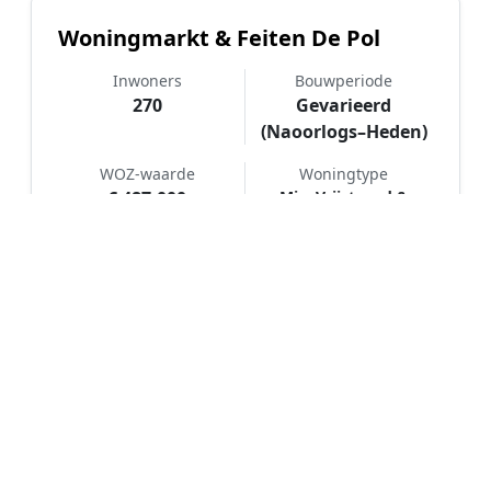
Woningmarkt & Feiten De Pol
Inwoners
Bouwperiode
270
Gevarieerd
(Naoorlogs–Heden)
WOZ-waarde
Woningtype
€ 487.000
Mix: Vrijstaand &
Halfvrijstaand
Hoe werkt Schilder vergelijken in
De Pol?
📝