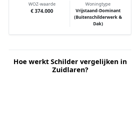
WOZ-waarde
Woningtype
€ 374.000
Vrijstaand-Dominant
(Buitenschilderwerk &
Dak)
Hoe werkt Schilder vergelijken in
Zuidlaren?
📝
1. Plaats uw aanvraag
Vul uw wensen in en beschrijf kort welk
schilderwerk u wilt laten uitvoeren. Dit is 100%
gratis en vrijblijvend.