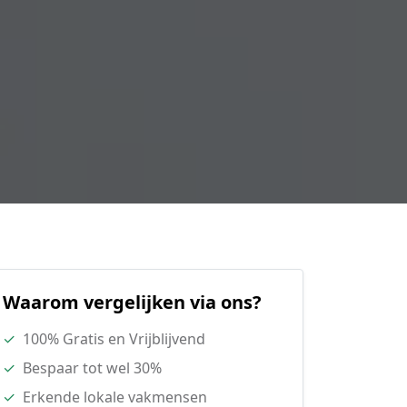
Waarom vergelijken via ons?
✓
100% Gratis en Vrijblijvend
✓
Bespaar tot wel 30%
✓
Erkende lokale vakmensen