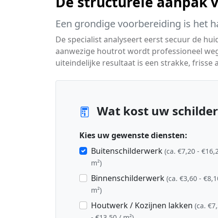
De structurele aanpak 
Een grondige voorbereiding is het h
De specialist analyseert eerst secuur de hui
aanwezige houtrot wordt professioneel we
uiteindelijke resultaat is een strakke, fris
Wat kost uw schilder
Kies uw gewenste diensten:
Buitenschilderwerk
(ca. €7,20 - €16,
m²)
Binnenschilderwerk
(ca. €3,60 - €8,1
m²)
Houtwerk / Kozijnen lakken
(ca. €7
- €13,50 / m²)