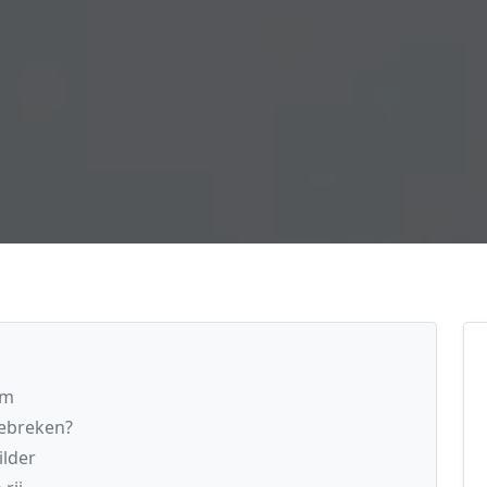
um
gebreken?
ilder