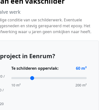
van een vakschilder
alve werk
dige conditie van uw schilderwerk. Eventuele
ggesneden en stevig gerepareerd met epoxy. Het
se afwerking waar u jaren geen omkijken naar heeft.
project in Eenrum?
Te schilderen oppervlak:
60
m²
20 /
10 m²
200 m²
0 /
,20