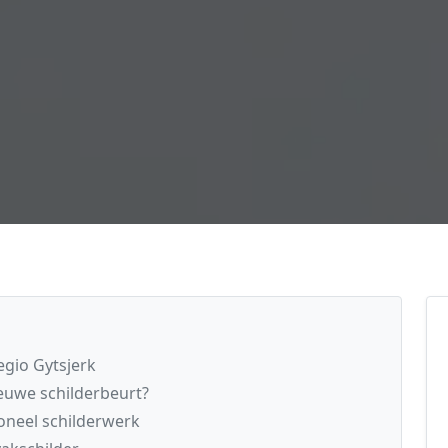
egio Gytsjerk
euwe schilderbeurt?
oneel schilderwerk