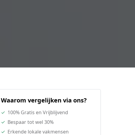
Waarom vergelijken via ons?
✓
100% Gratis en Vrijblijvend
✓
Bespaar tot wel 30%
✓
Erkende lokale vakmensen