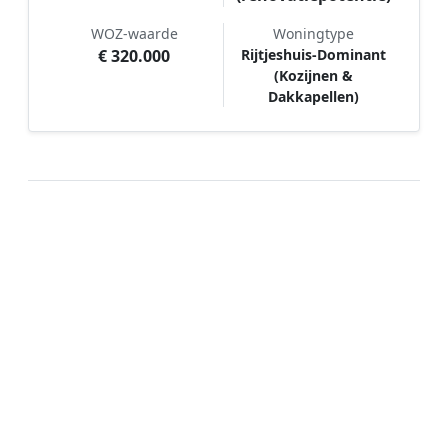
WOZ-waarde
Woningtype
€ 320.000
Rijtjeshuis-Dominant
(Kozijnen &
Dakkapellen)
Hoe werkt Schilder vergelijken in
Elim?
📝
1. Plaats uw aanvraag
Vul uw wensen in en beschrijf kort welk
schilderwerk u wilt laten uitvoeren. Dit is 100%
gratis en vrijblijvend.