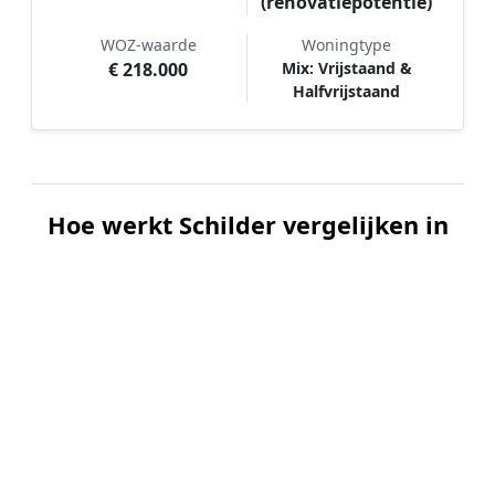
(renovatiepotentie)
WOZ-waarde
Woningtype
€ 218.000
Mix: Vrijstaand &
Halfvrijstaand
Hoe werkt Schilder vergelijken in
Foxhol?
📝
1. Plaats uw aanvraag
Vul uw wensen in en beschrijf kort welk
schilderwerk u wilt laten uitvoeren. Dit is 100%
gratis en vrijblijvend.