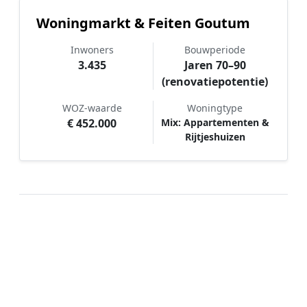
Woningmarkt & Feiten Goutum
Inwoners
Bouwperiode
3.435
Jaren 70–90
(renovatiepotentie)
WOZ-waarde
Woningtype
€ 452.000
Mix: Appartementen &
Rijtjeshuizen
Hoe werkt Schilder vergelijken in
Goutum?
📝