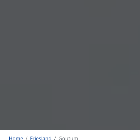
Home
Friesland
Goutum