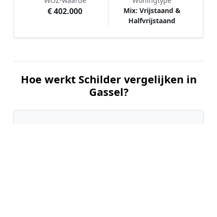
WOZ-waarde
Woningtype
€ 402.000
Mix: Vrijstaand &
Halfvrijstaand
Hoe werkt Schilder vergelijken in
Gassel?
📝
1. Plaats uw aanvraag
Vul uw wensen in en beschrijf kort welk
schilderwerk u wilt laten uitvoeren. Dit is 100%
gratis en vrijblijvend.