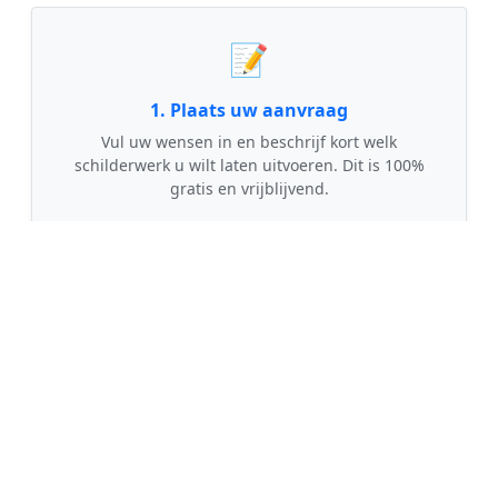
📝
1. Plaats uw aanvraag
Vul uw wensen in en beschrijf kort welk
schilderwerk u wilt laten uitvoeren. Dit is 100%
gratis en vrijblijvend.
🤝
2. Ontvang offertes
Kom in contact met maximaal 3 erkende en
gecontroleerde schilders uit regio Velden.