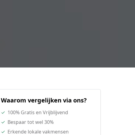
Waarom vergelijken via ons?
✓
100% Gratis en Vrijblijvend
✓
Bespaar tot wel 30%
✓
Erkende lokale vakmensen