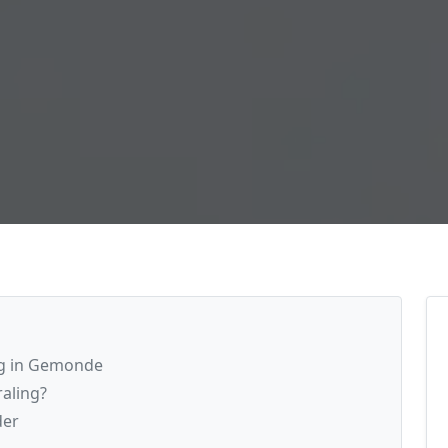
ng in Gemonde
raling?
der