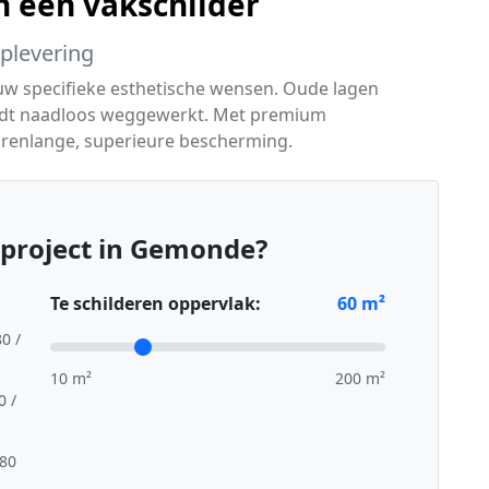
 een vakschilder
oplevering
 uw specifieke esthetische wensen. Oude lagen
rdt naadloos weggewerkt. Met premium
arenlange, superieure bescherming.
rproject in Gemonde?
Te schilderen oppervlak:
60
m²
80 /
10 m²
200 m²
0 /
,80