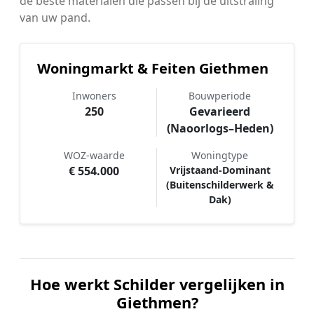
de beste materialen die passen bij de uitstraling
van uw pand.
Woningmarkt & Feiten Giethmen
Inwoners
Bouwperiode
250
Gevarieerd
(Naoorlogs–Heden)
WOZ-waarde
Woningtype
€ 554.000
Vrijstaand-Dominant
(Buitenschilderwerk &
Dak)
Hoe werkt Schilder vergelijken in
Giethmen?