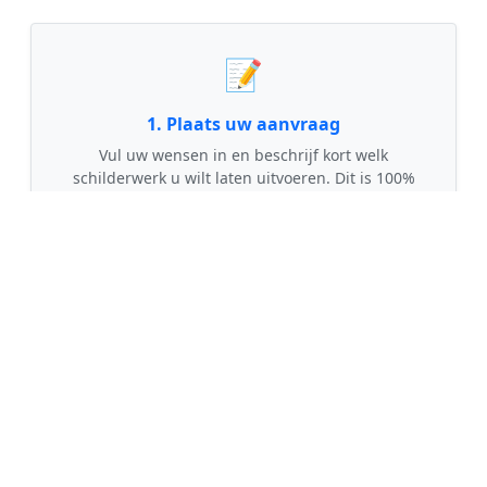
📝
1. Plaats uw aanvraag
Vul uw wensen in en beschrijf kort welk
schilderwerk u wilt laten uitvoeren. Dit is 100%
gratis en vrijblijvend.
🤝
2. Ontvang offertes
Kom in contact met maximaal 3 erkende en
gecontroleerde schilders uit regio Giethmen.