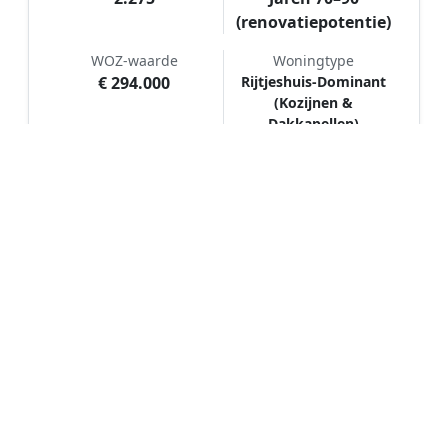
(renovatiepotentie)
WOZ-waarde
Woningtype
€ 294.000
Rijtjeshuis-Dominant
(Kozijnen &
Dakkapellen)
Hoe werkt Schilder vergelijken in
Grevenbicht?
📝
1. Plaats uw aanvraag
Vul uw wensen in en beschrijf kort welk