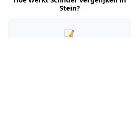
Stein?
📝
1. Plaats uw aanvraag
Vul uw wensen in en beschrijf kort welk
schilderwerk u wilt laten uitvoeren. Dit is 100%
gratis en vrijblijvend.
🤝
2. Ontvang offertes
Kom in contact met maximaal 3 erkende en
gecontroleerde schilders uit regio Stein.