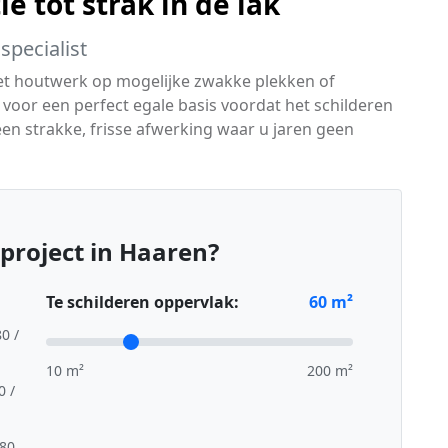
e tot strak in de lak
specialist
het houtwerk op mogelijke zwakke plekken of
oor een perfect egale basis voordat het schilderen
 een strakke, frisse afwerking waar u jaren geen
project in Haaren?
Te schilderen oppervlak:
60
m²
80 /
10 m²
200 m²
0 /
,80