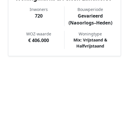
Inwoners
Bouwperiode
720
Gevarieerd
(Naoorlogs–Heden)
WOZ-waarde
Woningtype
€ 406.000
Mix: Vrijstaand &
Halfvrijstaand
Hoe werkt Schilder vergelijken in
Landhorst?
📝
1. Plaats uw aanvraag