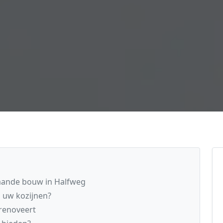
taande bouw in Halfweg
n uw kozijnen?
renoveert