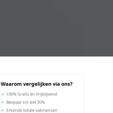
Waarom vergelijken via ons?
✓
100% Gratis en Vrijblijvend
✓
Bespaar tot wel 30%
✓
Erkende lokale vakmensen