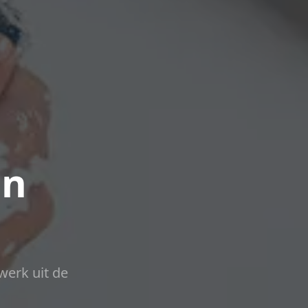
in
werk uit de