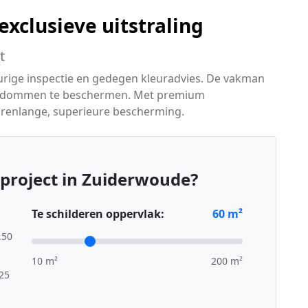
xclusieve uitstraling
t
urige inspectie en gedegen kleuradvies. De vakman
igendommen te beschermen. Met premium
arenlange, superieure bescherming.
project in Zuiderwoude?
Te schilderen oppervlak:
60
m²
,50
10 m²
200 m²
,25