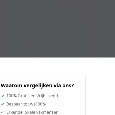
Waarom vergelijken via ons?
✓
100% Gratis en Vrijblijvend
✓
Bespaar tot wel 30%
✓
Erkende lokale vakmensen