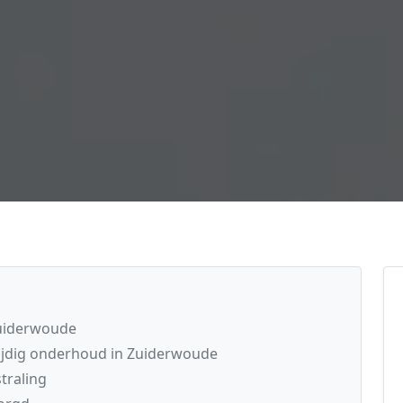
Zuiderwoude
jdig onderhoud in Zuiderwoude
traling