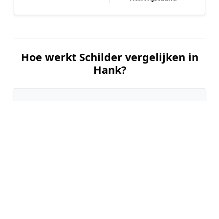
Hoe werkt Schilder vergelijken in
Hank?
📝
1. Plaats uw aanvraag
Vul uw wensen in en beschrijf kort welk
schilderwerk u wilt laten uitvoeren. Dit is 100%
gratis en vrijblijvend.