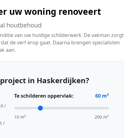
er uw woning renoveert
aal houtbehoud
conditie van uw huidige schilderwerk. De vakman zorgt
rdat de verf erop gaat. Daarna brengen specialisten
ak aan.
project in Haskerdijken?
Te schilderen oppervlak:
60
m²
10 /
10 m²
200 m²
5 /