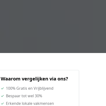
Waarom vergelijken via ons?
✓
100% Gratis en Vrijblijvend
✓
Bespaar tot wel 30%
✓
Erkende lokale vakmensen