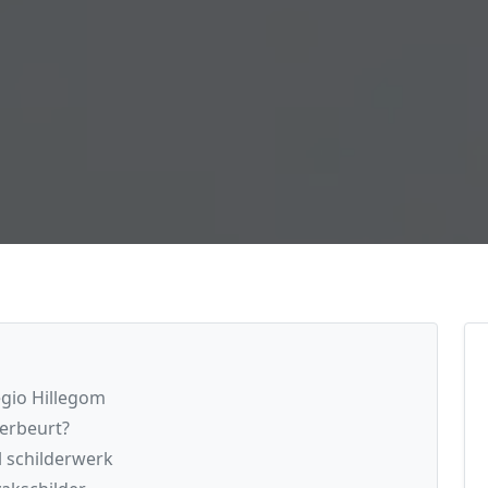
egio Hillegom
derbeurt?
l schilderwerk