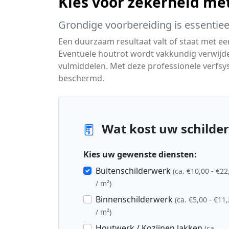
Kies voor zekerheid me
Grondige voorbereiding is essentiee
Een duurzaam resultaat valt of staat met ee
Eventuele houtrot wordt vakkundig verwijd
vulmiddelen. Met deze professionele verfs
beschermd.
Wat kost uw schilder
Kies uw gewenste diensten:
Buitenschilderwerk
(ca. €10,00 - €22
/ m²)
Binnenschilderwerk
(ca. €5,00 - €11
/ m²)
Houtwerk / Kozijnen lakken
(ca.