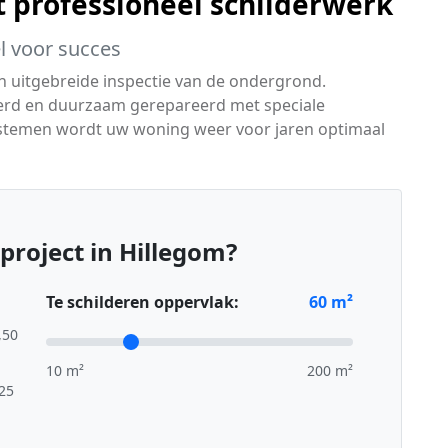
t professioneel schilderwerk
l voor succes
n uitgebreide inspectie van de ondergrond.
erd en duurzaam gerepareerd met speciale
ystemen wordt uw woning weer voor jaren optimaal
project in Hillegom?
Te schilderen oppervlak:
60
m²
,50
10 m²
200 m²
,25