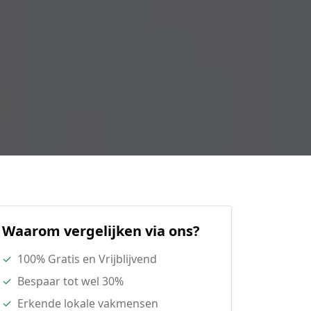
Waarom vergelijken via ons?
✓
100% Gratis en Vrijblijvend
✓
Bespaar tot wel 30%
✓
Erkende lokale vakmensen