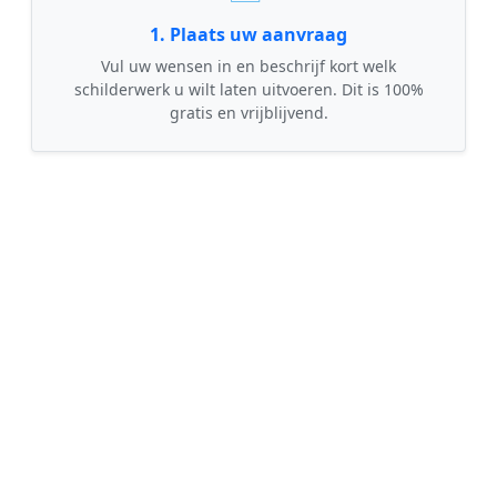
1. Plaats uw aanvraag
Vul uw wensen in en beschrijf kort welk
schilderwerk u wilt laten uitvoeren. Dit is 100%
gratis en vrijblijvend.
🤝
2. Ontvang offertes
Kom in contact met maximaal 3 erkende en
gecontroleerde schilders uit regio Den Dolder.
💰