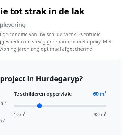
e tot strak in de lak
oplevering
dige conditie van uw schilderwerk. Eventuele
ggesneden en stevig gerepareerd met epoxy. Met
 woning jarenlang optimaal afgeschermd.
project in Hurdegaryp?
Te schilderen oppervlak:
60
m²
10 /
10 m²
200 m²
5 /