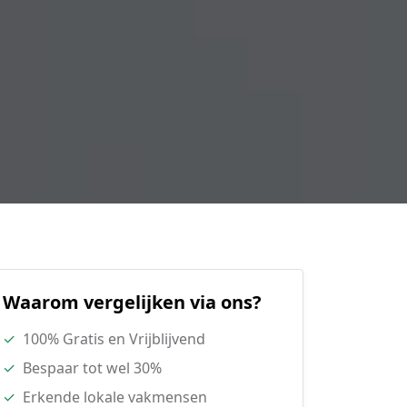
Waarom vergelijken via ons?
✓
100% Gratis en Vrijblijvend
✓
Bespaar tot wel 30%
✓
Erkende lokale vakmensen