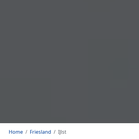
Home
Friesland
IJlst