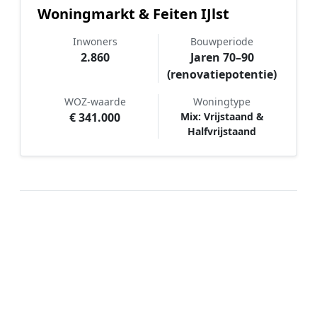
Woningmarkt & Feiten IJlst
Inwoners
Bouwperiode
2.860
Jaren 70–90
(renovatiepotentie)
WOZ-waarde
Woningtype
€ 341.000
Mix: Vrijstaand &
Halfvrijstaand
Hoe werkt Schilder vergelijken in
IJlst?
📝