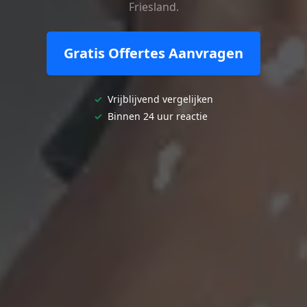
Friesland.
Gratis Offertes Aanvragen
✓
Vrijblijvend vergelijken
✓
Binnen 24 uur reactie