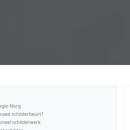
regio Norg
euwe schilderbeurt?
oneel schilderwerk