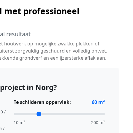
 met professioneel
l resultaat
het houtwerk op mogelijke zwakke plekken of
terst zorgvuldig geschuurd en volledig ontvet.
kkende grondverf en een ijzersterke aflak aan.
project in Norg?
Te schilderen oppervlak:
60
m²
10 /
10 m²
200 m²
5 /