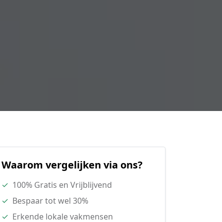
Waarom vergelijken via ons?
✓
100% Gratis en Vrijblijvend
✓
Bespaar tot wel 30%
✓
Erkende lokale vakmensen