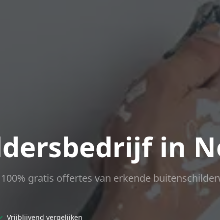
ldersbedrijf in 
ct 100% gratis offertes van erkende buitenschilder
✓
Vrijblijvend vergelijken