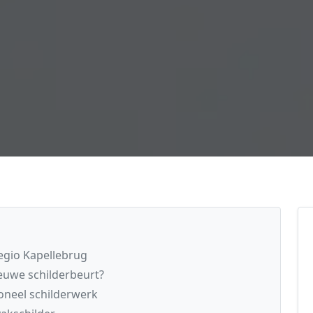
regio Kapellebrug
euwe schilderbeurt?
oneel schilderwerk