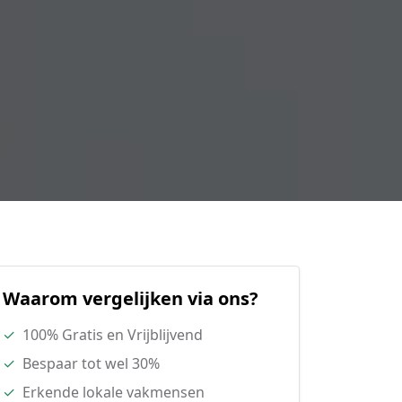
Waarom vergelijken via ons?
✓
100% Gratis en Vrijblijvend
✓
Bespaar tot wel 30%
✓
Erkende lokale vakmensen