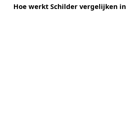
Hoe werkt Schilder vergelijken in
Krimpen aan den IJssel?
📝
1. Plaats uw aanvraag
Vul uw wensen in en beschrijf kort welk
schilderwerk u wilt laten uitvoeren. Dit is 100%
gratis en vrijblijvend.
🤝
2. Ontvang offertes
Kom in contact met maximaal 3 erkende en