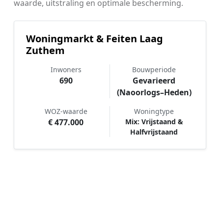
waarde, uitstraling en optimale bescherming.
Woningmarkt & Feiten Laag
Zuthem
Inwoners
Bouwperiode
690
Gevarieerd
(Naoorlogs–Heden)
WOZ-waarde
Woningtype
€ 477.000
Mix: Vrijstaand &
Halfvrijstaand
Hoe werkt Schilder vergelijken in
Laag Zuthem?