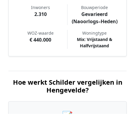
Inwoners
Bouwperiode
2.310
Gevarieerd
(Naoorlogs–Heden)
WOZ-waarde
Woningtype
€ 440.000
Mix: Vrijstaand &
Halfvrijstaand
Hoe werkt Schilder vergelijken in
Hengevelde?
📝
1. Plaats uw aanvraag