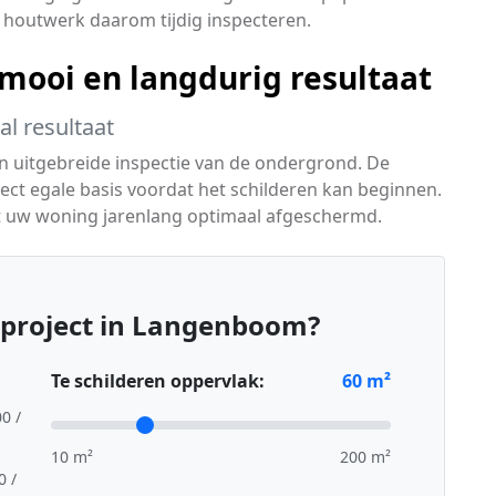
w houtwerk daarom tijdig inspecteren.
ooi en langdurig resultaat
l resultaat
en uitgebreide inspectie van de ondergrond. De
ct egale basis voordat het schilderen kan beginnen.
t uw woning jarenlang optimaal afgeschermd.
rproject in Langenboom?
Te schilderen oppervlak:
60
m²
00 /
10 m²
200 m²
0 /