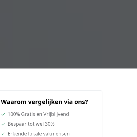
Waarom vergelijken via ons?
✓
100% Gratis en Vrijblijvend
✓
Bespaar tot wel 30%
✓
Erkende lokale vakmensen