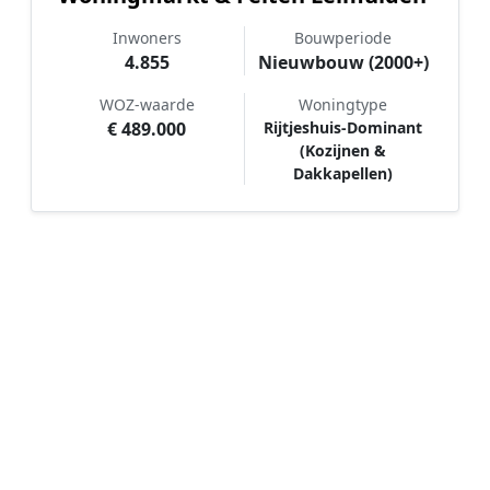
Inwoners
Bouwperiode
4.855
Nieuwbouw (2000+)
WOZ-waarde
Woningtype
€ 489.000
Rijtjeshuis-Dominant
(Kozijnen &
Dakkapellen)
Hoe werkt Schilder vergelijken in
Leimuiden?
📝
1. Plaats uw aanvraag