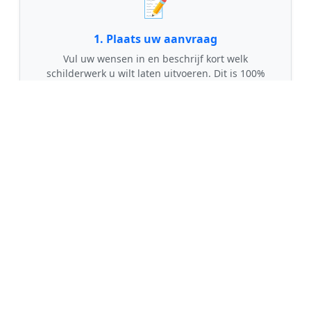
📝
1. Plaats uw aanvraag
Vul uw wensen in en beschrijf kort welk
schilderwerk u wilt laten uitvoeren. Dit is 100%
gratis en vrijblijvend.
🤝
2. Ontvang offertes
Kom in contact met maximaal 3 erkende en
gecontroleerde schilders uit regio Maurik.
💰