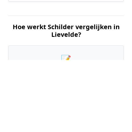
Hoe werkt Schilder vergelijken in
Lievelde?
📝
1. Plaats uw aanvraag
Vul uw wensen in en beschrijf kort welk
schilderwerk u wilt laten uitvoeren. Dit is 100%
gratis en vrijblijvend.
🤝