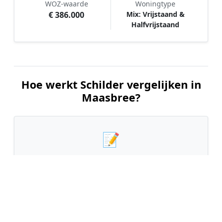
WOZ-waarde
Woningtype
€ 386.000
Mix: Vrijstaand &
Halfvrijstaand
Hoe werkt Schilder vergelijken in
Maasbree?
📝
1. Plaats uw aanvraag
Vul uw wensen in en beschrijf kort welk
schilderwerk u wilt laten uitvoeren. Dit is 100%
gratis en vrijblijvend.