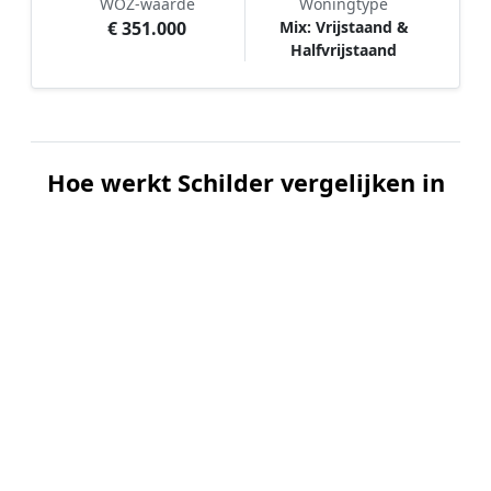
WOZ-waarde
Woningtype
€ 351.000
Mix: Vrijstaand &
Halfvrijstaand
Hoe werkt Schilder vergelijken in
Middenmeer?
📝
1. Plaats uw aanvraag
Vul uw wensen in en beschrijf kort welk
schilderwerk u wilt laten uitvoeren. Dit is 100%
gratis en vrijblijvend.