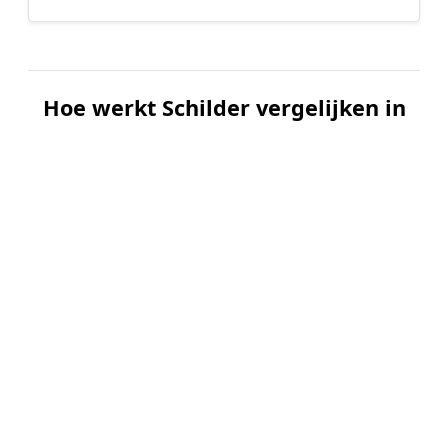
Hoe werkt Schilder vergelijken in
Midlaren?
📝
1. Plaats uw aanvraag
Vul uw wensen in en beschrijf kort welk
schilderwerk u wilt laten uitvoeren. Dit is 100%
gratis en vrijblijvend.
🤝