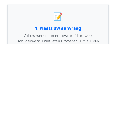
📝
1. Plaats uw aanvraag
Vul uw wensen in en beschrijf kort welk
schilderwerk u wilt laten uitvoeren. Dit is 100%
gratis en vrijblijvend.
🤝
2. Ontvang offertes
Kom in contact met maximaal 3 erkende en
gecontroleerde schilders uit regio Mijdrecht.